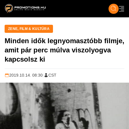
ZENE, FILM & KULT
SPORT
GASZTRO & UTAZÁS
SZÍNES
ÉLET
TECH & TU
ZENE, FILM & KULTÚRA
Minden idők legnyomasztóbb filmje,
amit pár perc múlva viszolyogva
kapcsolsz ki
2019.10.14. 08:30
|
CST