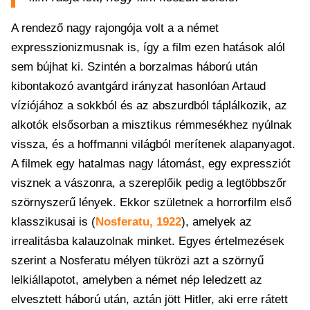
A rendező nagy rajongója volt a a német
expresszionizmusnak is, így a film ezen hatások alól
sem bújhat ki. Szintén a borzalmas háború után
kibontakozó avantgárd irányzat hasonlóan Artaud
víziójához a sokkból és az abszurdból táplálkozik, az
alkotók elsősorban a misztikus rémmesékhez nyúlnak
vissza, és a hoffmanni világból merítenek alapanyagot.
A filmek egy hatalmas nagy látomást, egy expressziót
visznek a vászonra, a szereplőik pedig a legtöbbszőr
szörnyszerű lények. Ekkor születnek a horrorfilm első
klasszikusai is (
Nosferatu, 1922
), amelyek az
irrealitásba kalauzolnak minket. Egyes értelmezések
szerint a Nosferatu mélyen tükrözi azt a szörnyű
lelkiállapotot, amelyben a német nép leledzett az
elvesztett háború után, aztán jött Hitler, aki erre rátett