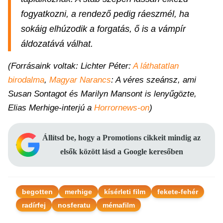
fogyatkozni, a rendező pedig ráeszmél, ha
sokáig elhúzodik a forgatás, ő is a vámpír
áldozatává válhat.
(Forrásaink voltak: Lichter Péter:
A láthatatlan
birodalma
,
Magyar Narancs
: A véres szeánsz, ami
Susan Sontagot és Marilyn Mansont is lenyűgözte,
Elias Merhige-interjú a
Horrornews-on
)
Állítsd be, hogy a Promotions cikkeit mindig az
elsők között lásd a Google keresőben
begotten
merhige
kísérleti film
fekete-fehér
radírfej
nosferatu
mémafilm