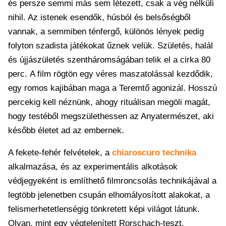
és persze semmi más sem létezett, csak a vég nélküli
nihil. Az istenek esendők, húsból és belsőségből
vannak, a semmiben ténfergő, különös lények pedig
folyton szadista játékokat űznek velük. Születés, halál
és újjászületés szentháromságában telik el a cirka 80
perc. A film rögtön egy véres maszatolással kezdődik,
egy romos kajibában maga a Teremtő agonizál. Hosszú
percekig kell néznünk, ahogy rituálisan megöli magát,
hogy testéből megszülethessen az Anyatermészet, aki
később életet ad az embernek.
A fekete-fehér felvételek, a
chiaroscuro technika
alkalmazása, és az experimentális alkotások
védjegyeként is említhető filmroncsolás technikájával a
legtöbb jelenetben csupán elhomályosított alakokat, a
felismerhetetlenségig tönkretett képi világot látunk.
Olyan, mint egy végtelenített Rorschach-teszt,