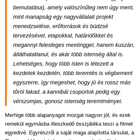
bemutatása), amely valószínűleg nem úgy ment,
mint manapság egy nagyvállalati projekt
menedzselése, erőforrások és büdzsé
tervezésével, etapokkal, határidőkkel és
megannyi felesleges meetinggel, hanem kuszán,
átláthatatlanul, és akár több istenség által is.
Lehetséges, hogy több isten is létezett a
kezdetek kezdetén, több teremtés is végbement
egyszerre, így megeshet, hogy jó és rossz más
tőröl fakad, a kannibál csoportok pedig egy
vérszomjas, gonosz istenség teremtményei.
Merhige több alapanyagot mozgat nagyon jól, és ezek
remekül egymásba illeszkedő összjátéka teszi a filmet
egyedivé. Egyrészről a saját maga alapította társulat, a