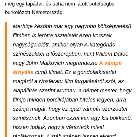
még egy lapáttal, és soha nem látott sötétségbe
burkolózott Németország.
Merhige később már egy nagyobb költségvetésű
filmben is lerótta tiszteletét ezen korszak
nagysága előtt, amikor olyan A-kategóriás
színészekkel a főszerepben, mint Willem Dafoe
vagy John Malkovich megrendezte
A vámpír
árnyéka
című filmet. Ez a gondolatkísérlet
magáról a Nosferatu-film forgatásáról szól, az
alapállítás szerint Murnau, a német mester, hogy
filmje minden porcikájában hiteles legyen, arra
szánja magát, hogy ez igazi vámpírt szerződtet
színésznek. Azonban ezzel van egy kis bökkenő,
hiszen tudjuk, hogy a vérszívók mivel
táplálkoznak. A stáb szépen lassan elkezd