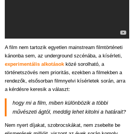
A film nem tartozik egyetlen mainstream filmtörténeti
kánonba sem, az underground szcénába, a kísérleti,
experimentális alkotások
közé sorolható, a
történetszövés nem prioritás, ezekben a filmekben a
rendezők, elsősorban filmnyelvi kísérletek során, arra
a kérdésre keresik a választ:
hogy mi a film, miben különbözik a többi
művészeti ágtól, meddig lehet kitolni a határait?
Nem nyert díjakat, szobrocskákat, nem zsebelte be
elismerések millióit, viszont az évek során komoly