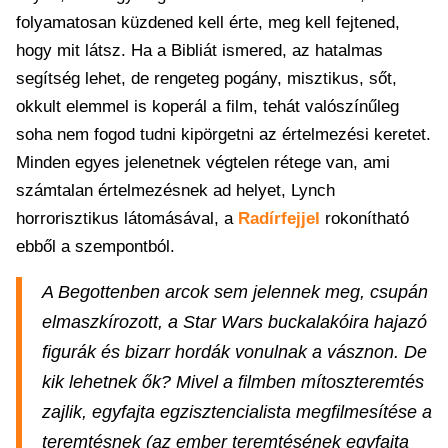
folyamatosan küzdened kell érte, meg kell fejtened,
hogy mit látsz. Ha a Bibliát ismered, az hatalmas
segítség lehet, de rengeteg pogány, misztikus, sőt,
okkult elemmel is koperál a film, tehát valószínűleg
soha nem fogod tudni kipörgetni az értelmezési keretet.
Minden egyes jelenetnek végtelen rétege van, ami
számtalan értelmezésnek ad helyet, Lynch
horrorisztikus látomásával, a
Radírfejjel
rokonítható
ebből a szempontból.
A Begottenben arcok sem jelennek meg, csupán
elmaszkírozott, a Star Wars buckalakóira hajazó
figurák és bizarr hordák vonulnak a vásznon. De
kik lehetnek ők? Mivel a filmben mítoszteremtés
zajlik, egyfajta egzisztencialista megfilmesítése a
teremtésnek (az ember teremtésének egyfajta