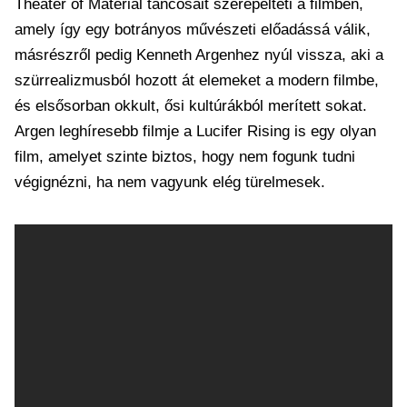
Theater of Material táncosait szerepelteti a filmben,
amely így egy botrányos művészeti előadássá válik,
másrészről pedig Kenneth Argenhez nyúl vissza, aki a
szürrealizmusból hozott át elemeket a modern filmbe,
és elsősorban okkult, ősi kultúrákból merített sokat.
Argen leghíresebb filmje a Lucifer Rising is egy olyan
film, amelyet szinte biztos, hogy nem fogunk tudni
végignézni, ha nem vagyunk elég türelmesek.