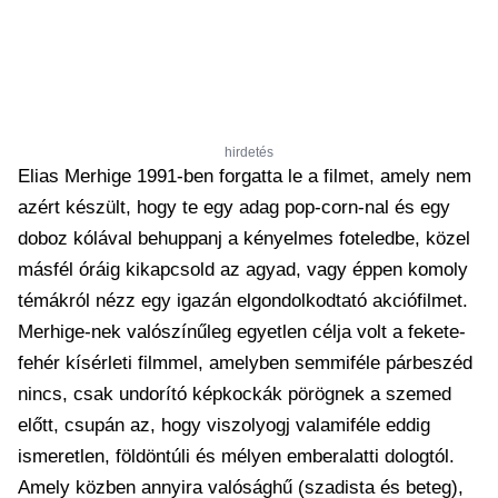
hirdetés
Elias Merhige 1991-ben forgatta le a filmet, amely nem
azért készült, hogy te egy adag pop-corn-nal és egy
doboz kólával behuppanj a kényelmes foteledbe, közel
másfél óráig kikapcsold az agyad, vagy éppen komoly
témákról nézz egy igazán elgondolkodtató akciófilmet.
Merhige-nek valószínűleg egyetlen célja volt a fekete-
fehér kísérleti filmmel, amelyben semmiféle párbeszéd
nincs, csak undorító képkockák pörögnek a szemed
előtt, csupán az, hogy viszolyogj valamiféle eddig
ismeretlen, földöntúli és mélyen emberalatti dologtól.
Amely közben annyira valósághű (szadista és beteg),