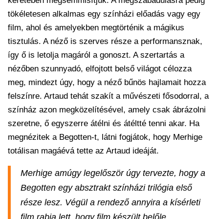
keretében megsemmisítjük. A megszabadulásra pedig
tökéletesen alkalmas egy színházi előadás vagy egy
film, ahol és amelyekben megtörténik a mágikus
tisztulás. A néző is szerves része a performansznak,
így ő is letolja magáról a gonoszt. A szertartás a
nézőben szunnyadó, elfojtott belső világot célozza
meg, mindezt úgy, hogy a néző bűnös hajlamait hozza
felszínre. Artaud tehát szakít a művészeti fősodorral, a
színház azon megközelítésével, amely csak ábrázolni
szeretne, ő egyszerre átélni és átéltté tenni akar. Ha
megnézitek a Begotten-t, látni fogjátok, hogy Merhige
totálisan magáévá tette az Artaud ideáját.
Merhige amúgy legelőször úgy tervezte, hogy a
Begotten egy absztrakt színházi trilógia első
része lesz. Végül a rendező annyira a kísérleti
film rabja lett, hogy film készült belőle.