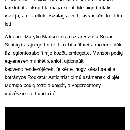
fanklubot alakított ki maga körül. Merhige brutális
víziója, amit celluloidszalagra vett, lassanként kultfilm
lett.
A különc Marylin Manson és a sztáresztéta Susan
Sontag is rajongott érte. Utóbbi a filmet a modern idők
tíz legfontosabb filmje között emlegette, Manson pedig
egyenesen munkát ajánlott ujdonsült
kedvenc rendezőjének, felkérte, hogy készítse el a
botrányos Rockstar Antichrist című számának klipjét.
Merhige pedig tette a dolgát, a végeredmény
művészien lett undorító.