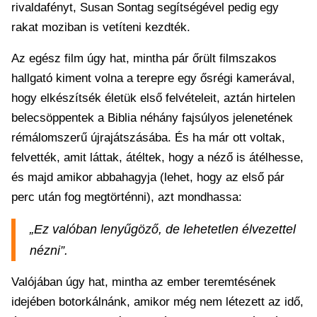
rivaldafényt, Susan Sontag segítségével pedig egy
rakat moziban is vetíteni kezdték.
Az egész film úgy hat, mintha pár őrült filmszakos
hallgató kiment volna a terepre egy ősrégi kamerával,
hogy elkészítsék életük első felvételeit, aztán hirtelen
belecsöppentek a Biblia néhány fajsúlyos jelenetének
rémálomszerű újrajátszásába. És ha már ott voltak,
felvették, amit láttak, átéltek, hogy a néző is átélhesse,
és majd amikor abbahagyja (lehet, hogy az első pár
perc után fog megtörténni), azt mondhassa:
„Ez valóban lenyűgöző, de lehetetlen élvezettel
nézni”.
Valójában úgy hat, mintha az ember teremtésének
idejében botorkálnánk, amikor még nem létezett az idő,